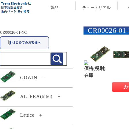
製品
チュートリアル
CR00026-01
CR00026-01-NC
価格(税別)
在庫
GOWIN
＋
カ
29174
ALTERA(Intel)
＋
29294
TEI0003-03-QFCR4A
Lattice
＋
TEC0117-01
TEF0008-02-D
TEC0117-01-A