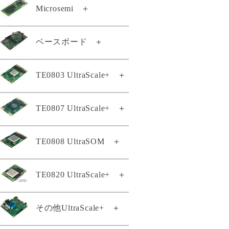
TE0887-04-M
Microsemi
＋
TEF0008-03-D
TE0889-03
TEI0001-04-DBC83A
TEM0001-01A-ABC-2
ベースボード
＋
TEL0001-02
TEI0001-04-DBC87A
TEM0001-02-ABC42-A
TEL0001-03-CG41A
TEI0001-04-FBC84A
TE0701-06
TE0803 UltraScale+
＋
TEM0002-02-010CA
TEI0001-04-FBC88A
TE0703-07
TEM0005-02-010I
TEI0003-03-QFCT4A
TE0803-04-2AE11-A
TE0807 UltraScale+
＋
TE0705-04
TEM0007-01-CAA11-A
TEI0004-02
TE0803-04-2BE11-A
TE0706-04-A
TEM0007-01-CAD31-A
TEI0005-02
TE0808 UltraSOM
＋
TE0803-04-3AE11-A
TE0807専用ヒートシンク
TEB0707-02
TEM0007-01-CBD11-A
TEI0005-02-T
KK0807-02
TE0803-04-3AE11-AK
TEB0724-02
TEM0007-01-CHE11-A
TEI0006-03-220-5I
TE0807-02-4BE21-A
TE0820 UltraScale+
＋
TE0808スタータキット
TE0803-04-3BE11-A
TEB0728-02
TEMB0001-01
TEI0006-04-ALE13A
TE0807-02-5AI21-A
TE0803-04-4AE11-A
TE0808-04-06EG-1E3
TEB0729-03A
TEMB0005-01
TEI0006-04-API23A
TE0807-03-4AI21-A
TE0820-05-2BE21MA
その他UltraScale+
＋
TE0803-04-4BE11-A
TE0808-05-6BE21-A
TEB0745-02
TEMB0005-02
TEI0006-05-API23A
TE0807-03-5AI21-A
TE0820-04-2BE21ML
TE0803-04-4BI81-A
TE0808-05-6BE81-E
TEB0835-03-A
TEI0009-02-055-8CA