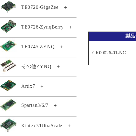
TE0807-03-7DE21-AS
TE0802-02-1BEV2-A
TE0720-GigaZee
＋
TE0820-05-2AE21MA
TE0803-04-4DE11-A
TE0808-05-6BE81-EK
TEB0912-03-ABI21-A
TEI0009-02-PHIQ2R
TE0807-03-7DE21-AZ
TE0802-02-2AEV2-A
TE0820-05-2AE81MA
TE0803-04-4DE21-L
TE0808-05-6BE81-F
TEB1000-02-A
TEI0022-03
TE0807-03-7DI21-A
TE0720-04-62I33MA
TE0726-ZynqBerry
＋
TE0812-02-EIVEFM2
TE0820-05-2AI21MA
TE0803-04-4GE21-L
TE0808-05-9BE21-F
TEB2000-01-T001
TEI0024-01
TE0807-03-7DI21-AZ
製品
GigaZee TRENZ-LSHM150
TE0812-02-EM2
TE0820-05-2AI81MA
TE0803-04-5DE11-A
TE0808-05-9BE21-LZ
TEBA0714-01
TEI0050-01-AAH13A
TE0807-03-7DI24-A
TE0726-03-11C64-A
TE0745 ZYNQ
＋
GigaZee TRENZ-LSHM130
TE0813-01-4DE11-AZ
TE0820-05-2BE81MA
TE0803-04-5DI21-A
TE0808-05-9BE81-A
TEBA0841-02
TEI0187-01-T4E11-A
CR00026-01-NC
TE0807-04-4BE81-A
TE0726-03-41C64-A
TE0813-02-2AE81-A
GigaZee TRENZ付属品セット
TE0820-05-2BE81ML
TE0808-05-9BE81-E
TEBB0714-01
TEI1000-01-A1I11-A
TE0807-04-4BE81-AK
TE0745-02-71I31-A
その他ZYNQ
＋
TE0726-03-41C74-R
TE0813-02-2BE81-A
TE0820-05-2BI21MA
TE0720-03-64I63MA
TE0808-05-9BE81-EK
TEBF0808-05
TEI1000-01-ADI11-A
TE0807-04-7AI81-A
TE0745-02-72I33-A
TE0726-04-41C94-A
TE0813-02-3AE81-A
TE0820-05-2BI81MA
TE0720-04-31C33MA
TE0808-05-9GI21-A
TEBF0818-02A
TEI1000-02-A1I11-A
TE0807-04-7DE81-A
TE0722-02-07S-1C
Artix7
＋
TE0745-02-92I31-F
Zynqberryスタータキット・ライ
TE0813-02-3BE81-A
TE0820-05-2BI81ML
TE0720-04-61C33MA
TE0808-05-9GI21-AS
TEBT0782-01
TEI1000-02-A3I11-A
センス
TE0807-04-7DE81-AK
TE0722-04-41C-4-A
TE0745-03-71I31-A
TE0813-02-3BE81-AS
TE0820-05-3AE21MA
TE0720-04-61C33MAS
TE0808-05-9GI21-E
TEBT0782-01A
TEIB0006-03-A
Spartan3/6/7
＋
TE0714-02-50-2I
TE0722-04-41I-4-A
TE0745-03-71I31-AK
TE0813-02-4AE81-A
TE0820-05-3AE81MA
TE0720-04-61C33RA
TE0808-05-9GI81-E
TEBT0808-02
TE0710-03-42C21-A
TE0723-03-11C64-A
TE0745-03-72I31-A
TE0813-02-4BE81-A
TE0820-05-3BE21MA
TE0720-04-61C530A
TE0808-05-9GI81-EK
TEBT0865-01
TE0140-04A
Kintex7/UltraScale
＋
TE0710-03-42I21-A
TE0723-03-41C64-A
TE0745-03-81C31-A
TE0813-02-4BE81-AK
TE0820-05-3BE81MA
TE0720-04-61Q33MA
TE0808-05-BBE21-AS
TE0140-04BA
TE0710-03-72C21-A
TE0723-03M