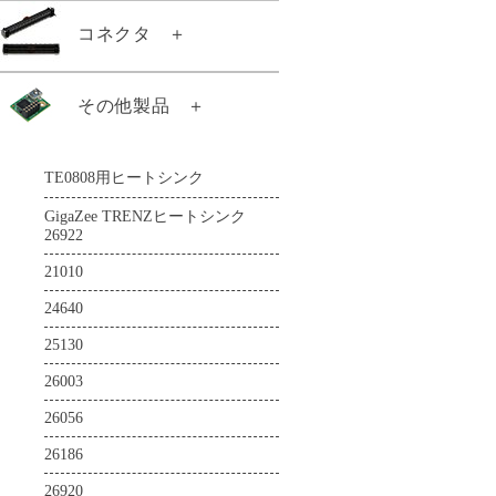
TE0745-03-82I31-A
TE0813-02-4DE81-A
TE0820-05-3BE81ML
TE0720-04-61Q33ML
TE0808-05-BBE21-AZ
TE0741-04-D2C-1-A
コネクタ
＋
TE0143-01
TE0710-03-72I21-A
TE0724-04-41I32-A
TE0745-03-91C31-A
TE0813-02-5DE81-A
TE0820-05-3BI81ML
TE0720-04-61Q86PL
TE0808-05-BBE81-E
TE0741-04-G2C-1-A
TE0146-00
TE0711-02-42C-1-A
TE0724-04-41I33-A
TE0745-03-92I31-A
TE0813-02-5DI81-A
TE0820-05-4AE81MA
TE0720-04-62I33ML
TE0808-05-BBE81-EK
21011
その他製品
＋
TE0741-05-A2C-1-A
TE0300-01IBM
TE0711-02-42I-1-A
TE0724-04-61I32-A
TE0745-03-92I31-AK
TE0817-01-7DE21-A
TE0820-05-4AI21MI
TE0720-04-62I33NA
21288
TE0741-05-A2I-1-A
TE0300-01IBMLP
TE0711-02-72C-1-A
TE0724-04-61I33-A
TE0745-03-93E31-A
TE0817-02-4AI81-A
TE0820-05-4BE81MA
TE0720-04-62I33RA
21371
TE0808用ヒートシンク
TE0741-05-B2C-1-A
TE0303-01
TE0711-02-72I-1-A
TE0728-03-1Q
TE0745-03-93E31-AK
TE0817-02-4BE81-A
TE0820-05-4DE21MA
21372
TE0741-05-B2C-1-AF
TE0303-01NC
GigaZee TRENZヒートシンク
TE0712-02-42I36-A
TE0728-04-1Q
TE0817-02-7AI81-A
TE0820-05-4DE81MA
26922
21589
TE0741-05-B2I-1-A
TE0320-00-EV02
TE0712-02-71I36-A
TE0729-03-62I63MA
TE0817-02-7DE81-A
TE0820-05-4DE81MAS
21010
22495
TE0741-05-D2C-1-A
TE0320-00-EV02B
TE0712-02-72C36-A
TE0729-03-62I63MAK
TE0817-02-7DE81-AS
TE0820-05-4DI81MA
24640
22684
TE0741-05-D2I-1-A
TE0320-00-EV02I
TE0712-02-72C36-L
TE0729-03-62I63MAS
TE0817-02-7DI81-A
TE0820-05-5DI21MA
25130
22938
TE0741-05-G2C-1-A
TE0320-00-EV02IB
TE0712-02-81I36-A
TE0782-02-82I33MA
TE0818-01-9GI21-AK
TE0820-05-5DI81MA
26003
23062
TE0741-05-G2I-1-A
TE0323-00
TE0712-02-82C36-A
TE0782-02-92I33MA
TE0818-02-6BE81-A
TE0821-01-3AE31PA
26056
23494
TE0841-02-31I21-A
TE0600-04-52I11-A
TE0712-02-82C36-L
TE0782-02-A2I33MA
TE0818-02-9BE81-A
TE0821-01-3BE21MA
26186
23497
TE0841-02-31I21-T
TE0600-04-52I11-M
TE0712-03-42I36-A
TE0783-02-100-2I
TE0818-02-9BE81-AS
TE0821-01-3BE21ML
26920