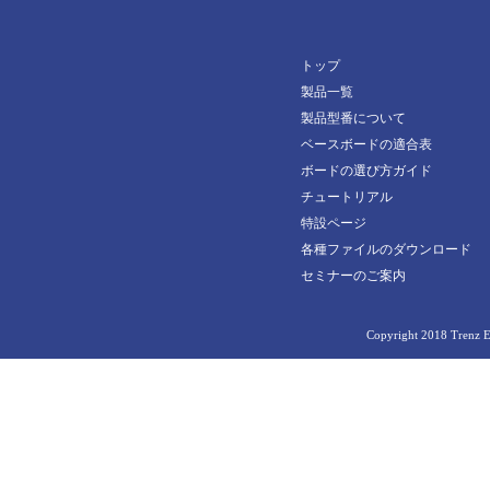
24297
TEF1001-03-D2CX4-K
TE0630-03-82I12-A
30208
24439
TEF1001-03-G2IX4-K
TE0630-03-82I22-A
トップ
30213
24851
TE0890-02-P1C-5-A
製品一覧
30442
製品型番について
24903
30829
ベースボードの適合表
24996
ボードの選び方ガイド
33013
24998
チュートリアル
33337
特設ページ
25190
各種ファイルのダウンロード
33338
25317
セミナーのご案内
33866
25571
33872
Copyright 2018 Trenz El
26125
34097
26663
34314
27020
34455
27022
AM0010-02-2AE21MA
27219