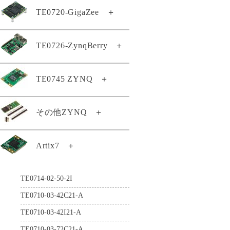
TE0807-03-7DE21-AS
TE0802-02-1BEV2-A
TE0720-GigaZee
＋
TE0820-05-2AE21MA
TE0803-04-4DE11-A
TE0808-05-6BE81-EK
TEB0912-03-ABI21-A
TEI0009-02-PHIQ2R
TE0807-03-7DE21-AZ
TE0802-02-2AEV2-A
TE0820-05-2AE81MA
TE0803-04-4DE21-L
TE0808-05-6BE81-F
TEB1000-02-A
TEI0022-03
TE0807-03-7DI21-A
TE0720-04-62I33MA
TE0726-ZynqBerry
＋
TE0812-02-EIVEFM2
TE0820-05-2AI21MA
TE0803-04-4GE21-L
TE0808-05-9BE21-F
TEB2000-01-T001
TEI0024-01
TE0807-03-7DI21-AZ
GigaZee TRENZ-LSHM150
TE0812-02-EM2
TE0820-05-2AI81MA
TE0803-04-5DE11-A
TE0808-05-9BE21-LZ
TEBA0714-01
TEI0050-01-AAH13A
TE0807-03-7DI24-A
TE0726-03-11C64-A
TE0745 ZYNQ
＋
GigaZee TRENZ-LSHM130
TE0813-01-4DE11-AZ
TE0820-05-2BE81MA
TE0803-04-5DI21-A
TE0808-05-9BE81-A
TEBA0841-02
TEI0187-01-T4E11-A
TE0807-04-4BE81-A
TE0726-03-41C64-A
TE0813-02-2AE81-A
GigaZee TRENZ付属品セット
TE0820-05-2BE81ML
TE0808-05-9BE81-E
TEBB0714-01
TEI1000-01-A1I11-A
TE0807-04-4BE81-AK
TE0745-02-71I31-A
その他ZYNQ
＋
TE0726-03-41C74-R
TE0813-02-2BE81-A
TE0820-05-2BI21MA
TE0720-03-64I63MA
TE0808-05-9BE81-EK
TEBF0808-05
TEI1000-01-ADI11-A
TE0807-04-7AI81-A
TE0745-02-72I33-A
TE0726-04-41C94-A
TE0813-02-3AE81-A
TE0820-05-2BI81MA
TE0720-04-31C33MA
TE0808-05-9GI21-A
TEBF0818-02A
TEI1000-02-A1I11-A
TE0807-04-7DE81-A
TE0722-02-07S-1C
Artix7
＋
TE0745-02-92I31-F
Zynqberryスタータキット・ライ
TE0813-02-3BE81-A
TE0820-05-2BI81ML
TE0720-04-61C33MA
TE0808-05-9GI21-AS
TEBT0782-01
TEI1000-02-A3I11-A
センス
TE0807-04-7DE81-AK
TE0722-04-41C-4-A
TE0745-03-71I31-A
TE0813-02-3BE81-AS
TE0820-05-3AE21MA
TE0720-04-61C33MAS
TE0808-05-9GI21-E
TEBT0782-01A
TEIB0006-03-A
TE0714-02-50-2I
TE0722-04-41I-4-A
TE0745-03-71I31-AK
TE0813-02-4AE81-A
TE0820-05-3AE81MA
TE0720-04-61C33RA
TE0808-05-9GI81-E
TEBT0808-02
TE0710-03-42C21-A
TE0723-03-11C64-A
TE0745-03-72I31-A
TE0813-02-4BE81-A
TE0820-05-3BE21MA
TE0720-04-61C530A
TE0808-05-9GI81-EK
TEBT0865-01
TE0710-03-42I21-A
TE0723-03-41C64-A
TE0745-03-81C31-A
TE0813-02-4BE81-AK
TE0820-05-3BE81MA
TE0720-04-61Q33MA
TE0808-05-BBE21-AS
TE0710-03-72C21-A
TE0723-03M