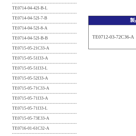
TE0714-04-42I-B-L
TE0865-02-DGI83MA
TE0714-04-52I-7-B
TE0865-02-FBE83MA
製
TE0714-04-52I-8-A
TE0865-02-FBI83MA
TE0712-03-72C36-A
TE0714-04-52I-B-B
TE0865-02-FGE83MA
TE0715-05-21C33-A
TE0876-02-A
TE0715-05-51I33-A
TEB0911-04-9BEX1MA
TE0715-05-51I33-L
TEB0911-05-9BEX1MA
TE0715-05-52I33-A
TE0715-05-71C33-A
TE0715-05-71I33-A
TE0715-05-71I33-L
TE0715-05-73E33-A
TE0716-01-61C32-A