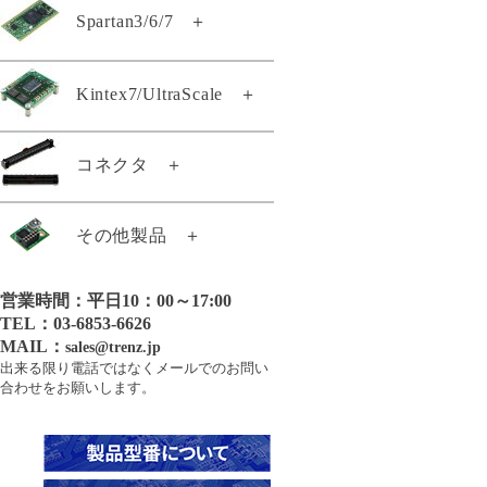
Spartan3/6/7
＋
TE0140-04A
Kintex7/UltraScale
＋
TE0140-04BA
TE0741-04-D2C-1-A
コネクタ
＋
TE0143-01
TE0741-04-G2C-1-A
TE0146-00
21011
その他製品
＋
TE0741-05-A2C-1-A
TE0300-01IBM
21288
TE0741-05-A2I-1-A
TE0300-01IBMLP
営業時間：平日10：00～17:00
21371
TE0808用ヒートシンク
TE0741-05-B2C-1-A
TE0303-01
TEL：03-6853-6626
21372
TE0741-05-B2C-1-AF
TE0303-01NC
GigaZee TRENZヒートシンク
MAIL：
sales@trenz.jp
26922
出来る限り電話ではなくメールでのお問い
21589
TE0741-05-B2I-1-A
TE0320-00-EV02
合わせをお願いします。
21010
22495
TE0741-05-D2C-1-A
TE0320-00-EV02B
24640
22684
TE0741-05-D2I-1-A
TE0320-00-EV02I
25130
22938
TE0741-05-G2C-1-A