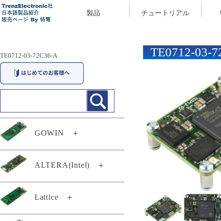
製品
チュートリアル
TE0712-03-7
TE0712-03-72C36-A
GOWIN
＋
29174
ALTERA(Intel)
＋
29294
TEI0003-03-QFCR4A
Lattice
＋
TEC0117-01
TEF0008-02-D
TEC0117-01-A