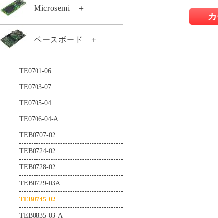
TE0887-04-M
Microsemi
＋
TEF0008-03-D
カ
TE0889-03
TEI0001-04-DBC83A
TEM0001-01A-ABC-2
ベースボード
＋
TEL0001-02
TEI0001-04-DBC87A
TEM0001-02-ABC42-A
TEL0001-03-CG41A
TEI0001-04-FBC84A
TE0701-06
TEM0002-02-010CA
TEI0001-04-FBC88A
TE0703-07
TEM0005-02-010I
TEI0003-03-QFCT4A
TE0705-04
TEM0007-01-CAA11-A
TEI0004-02
TE0706-04-A
TEM0007-01-CAD31-A
TEI0005-02
TEB0707-02
TEM0007-01-CBD11-A
TEI0005-02-T
TEB0724-02
TEM0007-01-CHE11-A
TEI0006-03-220-5I
TEB0728-02
TEMB0001-01
TEI0006-04-ALE13A
TEB0729-03A
TEMB0005-01
TEI0006-04-API23A
TEB0745-02
TEMB0005-02
TEI0006-05-API23A
TEB0835-03-A
TEI0009-02-055-8CA