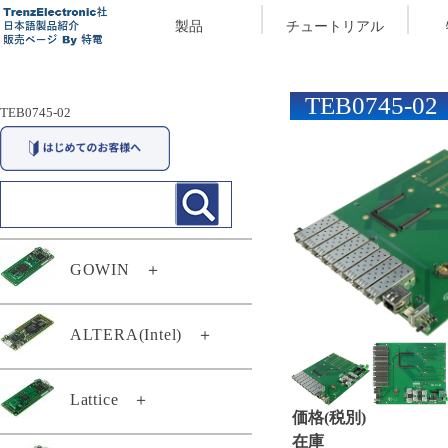
製品
チュートリアル
TEB0745-02
TEB0745-02
GOWIN
＋
29174
ALTERA(Intel)
＋
29294
TEI0003-03-QFCR4A
Lattice
＋
TEC0117-01
価格(税別)
TEF0008-02-D
TEC0117-01-A
在庫