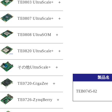
TE0803 UltraScale+
＋
TE0803-04-2AE11-A
TE0807 UltraScale+
＋
TE0803-04-2BE11-A
TE0808 UltraSOM
＋
TE0803-04-3AE11-A
TE0807専用ヒートシンク
KK0807-02
TE0803-04-3AE11-AK
TE0807-02-4BE21-A
TE0820 UltraScale+
＋
TE0808スタータキット
TE0803-04-3BE11-A
TE0807-02-5AI21-A
TE0803-04-4AE11-A
TE0808-04-06EG-1E3
TE0807-03-4AI21-A
TE0820-05-2BE21MA
その他UltraScale+
＋
TE0803-04-4BE11-A
TE0808-05-6BE21-A
TE0807-03-5AI21-A
TE0820-04-2BE21ML
TE0803-04-4BI81-A
TE0808-05-6BE81-E
製品名
TE0807-03-7DE21-AS
TE0802-02-1BEV2-A
TE0720-GigaZee
＋
TE0820-05-2AE21MA
TE0803-04-4DE11-A
TE0808-05-6BE81-EK
TE0807-03-7DE21-AZ
TEB0745-02
TE0802-02-2AEV2-A
TE0820-05-2AE81MA
TE0803-04-4DE21-L
TE0808-05-6BE81-F
TE0807-03-7DI21-A
TE0720-04-62I33MA
TE0726-ZynqBerry
＋
TE0812-02-EIVEFM2
TE0820-05-2AI21MA
TE0803-04-4GE21-L
TE0808-05-9BE21-F
TE0807-03-7DI21-AZ
GigaZee TRENZ-LSHM150
TE0812-02-EM2
TE0820-05-2AI81MA
TE0803-04-5DE11-A
TE0808-05-9BE21-LZ