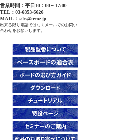
営業時間：平日10：00～17:00
21371
TE0808用ヒートシンク
TE0741-05-B2C-1-A
TE0303-01
TE0711-02-72I-1-A
TE0728-03-1Q
TE0745-03-93E31-AK
TE0817-02-4BE81-A
TE0820-05-4DE21MA
TEL：03-6853-6626
21372
TE0741-05-B2C-1-AF
TE0303-01NC
GigaZee TRENZヒートシンク
MAIL：
TE0712-02-42I36-A
TE0728-04-1Q
sales@trenz.jp
TE0817-02-7AI81-A
TE0820-05-4DE81MA
26922
出来る限り電話ではなくメールでのお問い
21589
TE0741-05-B2I-1-A
TE0320-00-EV02
TE0712-02-71I36-A
TE0729-03-62I63MA
TE0817-02-7DE81-A
合わせをお願いします。
TE0820-05-4DE81MAS
21010
22495
TE0741-05-D2C-1-A
TE0320-00-EV02B
TE0712-02-72C36-A
TE0729-03-62I63MAK
TE0817-02-7DE81-AS
TE0820-05-4DI81MA
24640
22684
TE0741-05-D2I-1-A
TE0320-00-EV02I
TE0712-02-72C36-L
TE0729-03-62I63MAS
TE0817-02-7DI81-A
TE0820-05-5DI21MA
25130
22938
TE0741-05-G2C-1-A
TE0320-00-EV02IB
TE0712-02-81I36-A
TE0782-02-82I33MA
TE0818-01-9GI21-AK
TE0820-05-5DI81MA
26003
23062
TE0741-05-G2I-1-A
TE0323-00
TE0712-02-82C36-A
TE0782-02-92I33MA
TE0818-02-6BE81-A
TE0821-01-3AE31PA
26056
23494
TE0841-02-31I21-A
TE0600-04-52I11-A
TE0712-02-82C36-L
TE0782-02-A2I33MA
TE0818-02-9BE81-A
TE0821-01-3BE21MA
26186
23497
TE0841-02-31I21-T
TE0600-04-52I11-M
TE0712-03-42I36-A
TE0783-02-100-2I
TE0818-02-9BE81-AS
TE0821-01-3BE21ML
26920
23498
TE0841-03-31C31-A
TE0600-04-72C11-A
TE0712-03-71I36-A
TE0783-02-92I33MA
TE0818-02-9GI81-A
TE0821-01-3BI21MA
26923
23545
TE0841-03-32I31-A
TE0600-04-72C21-A
TE0712-03-72C36-A
TE0783-02-A2I33FA
TE0818-02-9GI81-AK
TE0821-02-2AE91PA
26924
23620
TE0841-03-41C31-A
TE0600-04-83C21-A
TE0712-03-72C36-L
TE0818-02-BBE81-A
TE0821-02-3AE91PA
26925
23621
TE0841-03-41I31-A
TE0600-04-83I11-A
TE0712-03-81I36-A
TE0823-01-3PIU1MA
TE0821-02-3BE81MA
28170