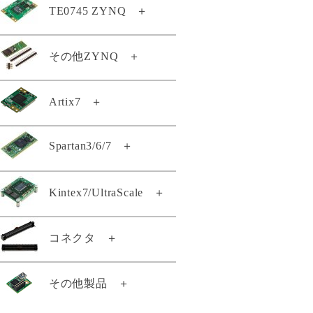
TE0807-03-7DI24-A
TE0726-03-11C64-A
TE0745 ZYNQ
＋
GigaZee TRENZ-LSHM130
TE0813-01-4DE11-AZ
TE0820-05-2BE81MA
TE0803-04-5DI21-A
TE0808-05-9BE81-A
TE0807-04-4BE81-A
TE0726-03-41C64-A
TE0813-02-2AE81-A
GigaZee TRENZ付属品セット
TE0820-05-2BE81ML
TE0808-05-9BE81-E
TE0807-04-4BE81-AK
TE0745-02-71I31-A
その他ZYNQ
＋
TE0726-03-41C74-R
TE0813-02-2BE81-A
TE0820-05-2BI21MA
TE0720-03-64I63MA
TE0808-05-9BE81-EK
TE0807-04-7AI81-A
TE0745-02-72I33-A
TE0726-04-41C94-A
TE0813-02-3AE81-A
TE0820-05-2BI81MA
TE0720-04-31C33MA
TE0808-05-9GI21-A
TE0807-04-7DE81-A
TE0722-02-07S-1C
Artix7
＋
TE0745-02-92I31-F
Zynqberryスタータキット・ライ
TE0813-02-3BE81-A
TE0820-05-2BI81ML
TE0720-04-61C33MA
TE0808-05-9GI21-AS
センス
TE0807-04-7DE81-AK
TE0722-04-41C-4-A
TE0745-03-71I31-A
TE0813-02-3BE81-AS
TE0820-05-3AE21MA
TE0720-04-61C33MAS
TE0808-05-9GI21-E
Spartan3/6/7
＋
TE0714-02-50-2I
TE0722-04-41I-4-A
TE0745-03-71I31-AK
TE0813-02-4AE81-A
TE0820-05-3AE81MA
TE0720-04-61C33RA
TE0808-05-9GI81-E
TE0710-03-42C21-A
TE0723-03-11C64-A
TE0745-03-72I31-A
TE0813-02-4BE81-A
TE0820-05-3BE21MA
TE0720-04-61C530A
TE0808-05-9GI81-EK
TE0140-04A
Kintex7/UltraScale
＋
TE0710-03-42I21-A
TE0723-03-41C64-A
TE0745-03-81C31-A
TE0813-02-4BE81-AK
TE0820-05-3BE81MA
TE0720-04-61Q33MA
TE0808-05-BBE21-AS
TE0140-04BA
TE0710-03-72C21-A
TE0723-03M
TE0745-03-82I31-A
TE0813-02-4DE81-A
TE0820-05-3BE81ML
TE0720-04-61Q33ML
TE0808-05-BBE21-AZ
TE0741-04-D2C-1-A
コネクタ
＋
TE0143-01
TE0710-03-72I21-A
TE0724-04-41I32-A
TE0745-03-91C31-A
TE0813-02-5DE81-A
TE0820-05-3BI81ML
TE0720-04-61Q86PL
TE0808-05-BBE81-E
TE0741-04-G2C-1-A
TE0146-00
TE0711-02-42C-1-A
TE0724-04-41I33-A
TE0745-03-92I31-A
TE0813-02-5DI81-A
TE0820-05-4AE81MA
TE0720-04-62I33ML
TE0808-05-BBE81-EK
21011
その他製品
＋
TE0741-05-A2C-1-A
TE0300-01IBM
TE0711-02-42I-1-A
TE0724-04-61I32-A
TE0745-03-92I31-AK
TE0817-01-7DE21-A
TE0820-05-4AI21MI
TE0720-04-62I33NA
21288
TE0741-05-A2I-1-A
TE0300-01IBMLP
TE0711-02-72C-1-A
TE0724-04-61I33-A
TE0745-03-93E31-A
TE0817-02-4AI81-A
TE0820-05-4BE81MA
TE0720-04-62I33RA